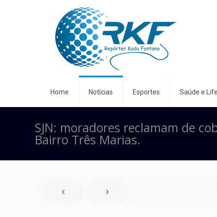
Home
Notícias
Esportes
Saúde e Life
SJN: moradores reclamam de co
Bairro Três Marias.