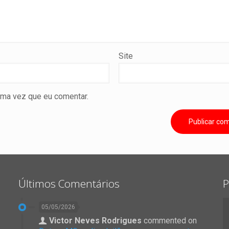
Site
ima vez que eu comentar.
Últimos Comentários
P
05/05/2026
Victor Neves Rodrigues
commented on