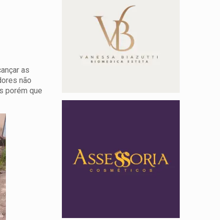
cançar as
dores não
ns porém que