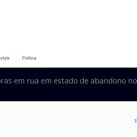
style
Política
bras em rua em estado de abandono no