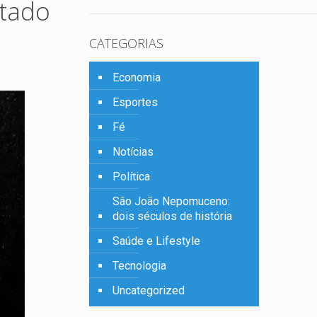
stado
CATEGORIAS
Economia
Esportes
Fé
Notícias
Política
São João Nepomuceno:
dois séculos de história
Saúde e Lifestyle
Tecnologia
Uncategorized