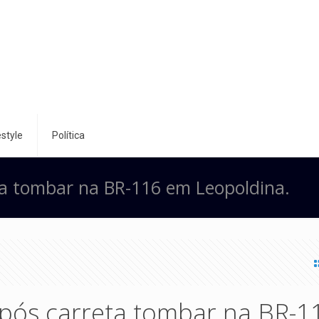
style
Política
eta tombar na BR-116 em Leopoldina.
 após carreta tombar na BR-1