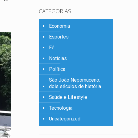
CATEGORIAS
Economia
Esportes
Fé
Notícias
Política
São João Nepomuceno:
dois séculos de história
Saúde e Lifestyle
Tecnologia
Uncategorized