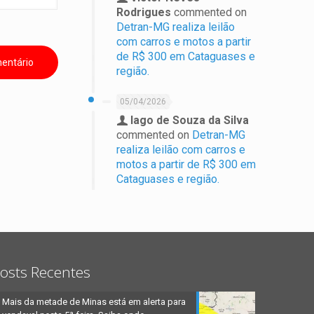
Rodrigues
commented on
Detran-MG realiza leilão
com carros e motos a partir
de R$ 300 em Cataguases e
região.
05/04/2026
Iago de Souza da Silva
commented on
Detran-MG
realiza leilão com carros e
motos a partir de R$ 300 em
Cataguases e região.
osts Recentes
Mais da metade de Minas está em alerta para