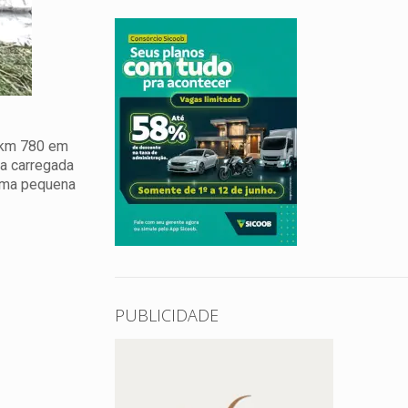
o km 780 em
va carregada
numa pequena
PUBLICIDADE