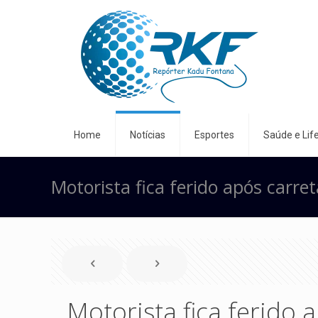
Home
Notícias
Esportes
Saúde e Life
Motorista fica ferido após carr
Motorista fica ferido