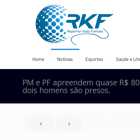
Home
Notícias
Esportes
Saúde e Life
PM e PF apreendem quase R$ 80 
dois homens são presos.