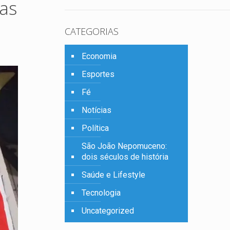
as
CATEGORIAS
Economia
Esportes
Fé
Notícias
Política
São João Nepomuceno:
dois séculos de história
Saúde e Lifestyle
Tecnologia
Uncategorized