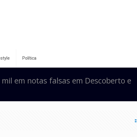
style
Política
mil em notas falsas em Descoberto e