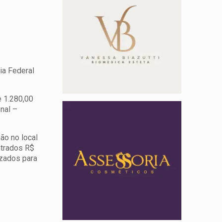
ia Federal
e 1.280,00
nal –
ão no local
ntrados R$
izados para