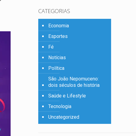
CATEGORIAS
Economia
Esportes
Fé
Notícias
Política
São João Nepomuceno:
dois séculos de história
Saúde e Lifestyle
Tecnologia
Uncategorized