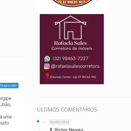
Responder
ergipe
 João,
ÚLTIMOS COMENTÁRIOS
há uma
muito
05/05/2026
Victor Neves