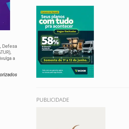
S, Defesa
ATUR),
ivulga a
torizados
PUBLICIDADE