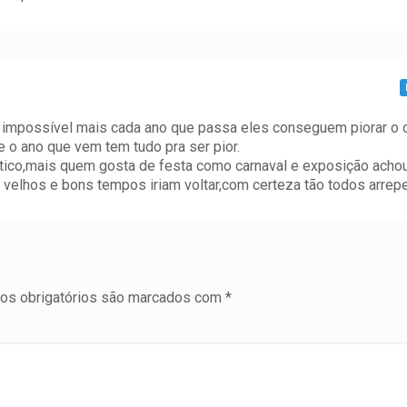
ia impossível mais cada ano que passa eles conseguem piorar o 
 o ano que vem tem tudo pra ser pior.
tico,mais quem gosta de festa como carnaval e exposição acho
 velhos e bons tempos iriam voltar,com certeza tão todos arrep
s obrigatórios são marcados com
*