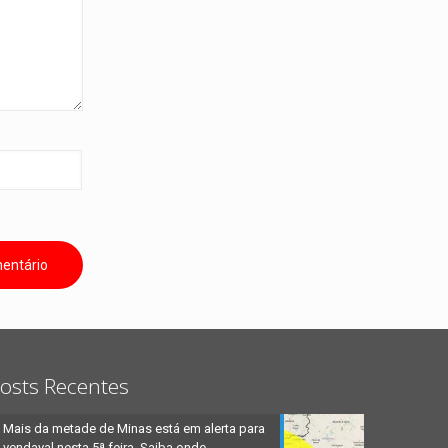
osts Recentes
Mais da metade de Minas está em alerta para
vendaval nesta 5ª feira. Saiba onde.