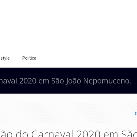
style
Política
naval 2020 em São João Nepomuceno.
ão do Carnaval 2020 em Sã