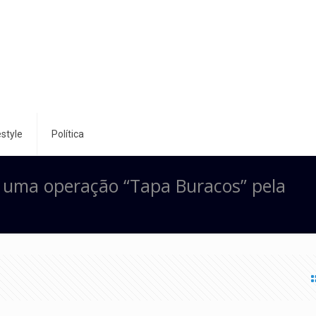
style
Política
 uma operação “Tapa Buracos” pela