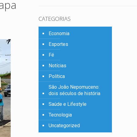
Tapa
CATEGORIAS
Economia
Esportes
Fé
Notícias
Política
São João Nepomuceno:
dois séculos de história
Saúde e Lifestyle
Tecnologia
Uncategorized