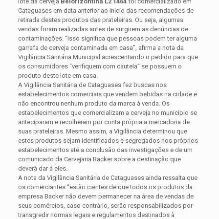
lote da cerveja
Belorizontina L2 1464
foi comercializado em
Cataguases em data anterior ao início das recomendações de
retirada destes produtos das prateleiras. Ou seja, algumas
vendas foram realizadas antes de surgirem as denúncias de
contaminações. “Isso significa que pessoas podem ter alguma
garrafa de cerveja contaminada em casa”, afirma a nota da
Vigilância Sanitária Municipal acrescentando o pedido para que
os consumidores “verifiquem com cautela” se possuem o
produto deste lote em casa.
A Vigilância Sanitária de Cataguases fez buscas nos
estabelecimentos comerciais que vendem bebidas na cidade e
não encontrou nenhum produto da marca à venda. Os
estabelecimentos que comercializam a cerveja no município se
anteciparam e recolheram por conta própria a mercadoria de
suas prateleiras. Mesmo assim, a Vigilância determinou que
estes produtos sejam identificados e segregados nos próprios
estabelecimentos até a conclusão das investigações e de um
comunicado da Cervejaria Backer sobre a destinação que
deverá dar à eles.
A nota da Vigilância Sanitária de Cataguases ainda ressalta que
os comerciantes “estão cientes de que todos os produtos da
empresa Backer não devem permanecer na área de vendas de
seus comércios, caso contrário, serão responsabilizados por
transgredir normas legais e regulamentos destinados à