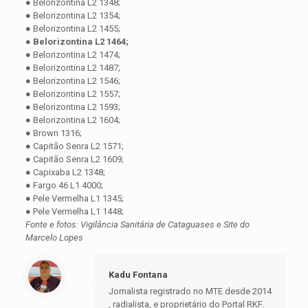
● Belorizontina L2 1348;
● Belorizontina L2 1354;
● Belorizontina L2 1455;
●
Belorizontina L2 1464;
● Belorizontina L2 1474;
● Belorizontina L2 1487;
● Belorizontina L2 1546;
● Belorizontina L2 1557;
● Belorizontina L2 1593;
● Belorizontina L2 1604;
● Brown 1316;
● Capitão Senra L2 1571;
● Capitão Senra L2 1609;
● Capixaba L2 1348;
● Fargo 46 L1 4000;
● Pele Vermelha L1 1345;
● Pele Vermelha L1 1448;
Fonte e fotos: Vigilância Sanitária de Cataguases e Site do
Marcelo Lopes
Kadu Fontana
Jornalista registrado no MTE desde 2014
, radialista, e proprietário do Portal RKF.