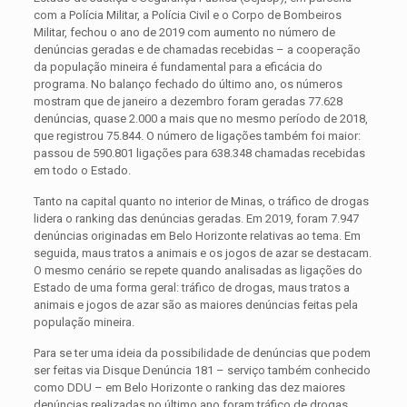
com a Polícia Militar, a Polícia Civil e o Corpo de Bombeiros
Militar, fechou o ano de 2019 com aumento no número de
denúncias geradas e de chamadas recebidas – a cooperação
da população mineira é fundamental para a eficácia do
programa.
No balanço fechado do último ano, os números
mostram que de janeiro a dezembro foram geradas 77.628
denúncias, quase 2.000 a mais que no mesmo período de 2018,
que registrou 75.844. O número de ligações também foi maior:
passou de 590.801 ligações para 638.348 chamadas recebidas
em todo o Estado.
Tanto na capital quanto no interior de Minas, o tráfico de drogas
lidera o ranking das denúncias geradas. Em 2019, foram 7.947
denúncias originadas em Belo Horizonte relativas ao tema. Em
seguida, maus tratos a animais e os jogos de azar se destacam.
O mesmo cenário se repete quando analisadas as ligações do
Estado de uma forma geral: tráfico de drogas, maus tratos a
animais e jogos de azar são as maiores denúncias feitas pela
população mineira.
Para se ter uma ideia da possibilidade de denúncias que podem
ser feitas via Disque Denúncia 181 – serviço também conhecido
como DDU – em Belo Horizonte o ranking das dez maiores
denúncias realizadas no último ano foram tráfico de drogas,