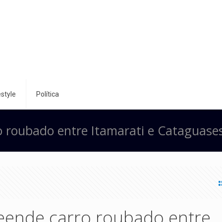
style
Política
ro roubado entre Itamarati e Cataguase
reende carro roubado entre