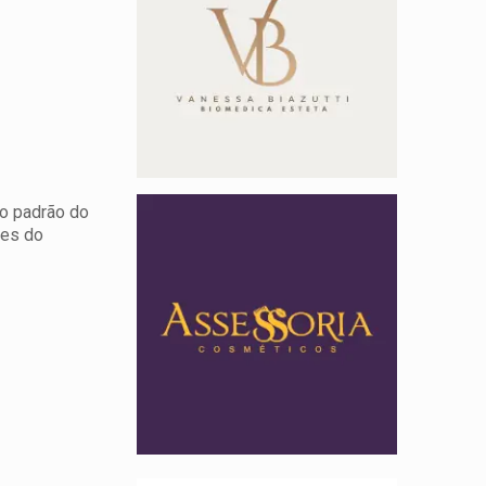
do padrão do
res do