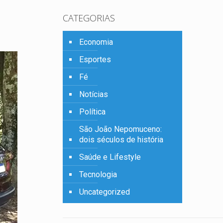
CATEGORIAS
Economia
Esportes
Fé
Notícias
Política
São João Nepomuceno:
dois séculos de história
Saúde e Lifestyle
Tecnologia
Uncategorized