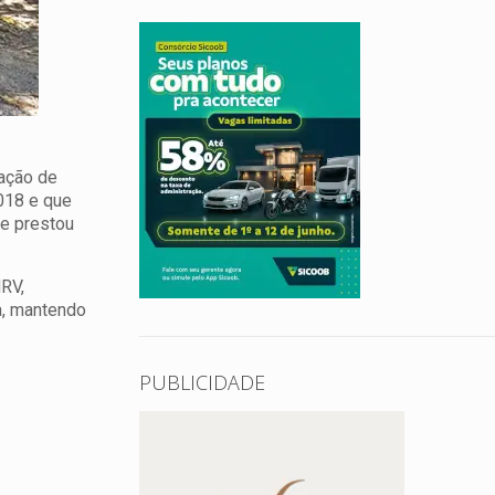
ração de
018 e que
de prestou
RV,
a, mantendo
PUBLICIDADE