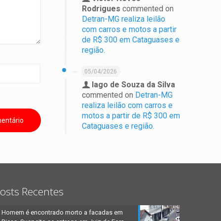
Rodrigues
commented on
Detran-MG realiza leilão
com carros e motos a partir
de R$ 300 em Cataguases e
região.
05/04/2026
Iago de Souza da Silva
commented on
Detran-MG
realiza leilão com carros e
motos a partir de R$ 300 em
Cataguases e região.
osts Recentes
Homem é encontrado morto a facadas em