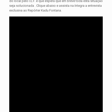
do local pelo I.E.F. e que espera que em breve toda esta situação
seja solucionada . Clique abaixo e assista na íntegra a entrevista
exclusiva ao Repórter Kadu Fontana.