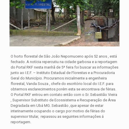
O horto florestal de São João Nepomuceno após 52 anos , está
fechado. A notícia repercutiu na cidade garbosa e a reportagem
do Portal RKF nesta manhã de 5ª feira foi buscar as informações
junto ao I.E.F. – Instituto Estadual de Florestas e a Procuradoria
Geral do Município.
Procuramos inicialmente a engenheira
florestal, Vanda Souza , chefe do escritório local do I.E.F. para
obtermos esclarecimentos porém esta se encontrava de férias.
O Portal RKF entrou em contato então com o Sr. Sebastião Vieira
, Supervisor Substituto de Ecossistema e Recuperação de Área
Degradada em Ubá MG. Sebastião ,que apesar de estar
interinamente ocupando o cargo por motivo de férias do
supervisor titular, repassou as seguintes informações á
reportagem.