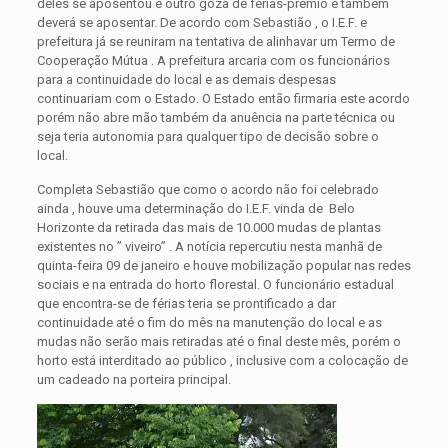
deles se aposentou e outro goza de férias-prêmio e também
deverá se aposentar. De acordo com Sebastião , o I.E.F. e
prefeitura já se reuniram na tentativa de alinhavar um Termo de
Cooperação Mútua . A prefeitura arcaria com os funcionários
para a continuidade do local e as demais despesas
continuariam com o Estado. O Estado então firmaria este acordo
porém não abre mão também da anuência na parte técnica ou
seja teria autonomia para qualquer tipo de decisão sobre o
local.
Completa Sebastião que como o acordo não foi celebrado
ainda , houve uma determinação do I.E.F. vinda de Belo
Horizonte da retirada das mais de 10.000 mudas de plantas
existentes no ” viveiro” . A notícia repercutiu nesta manhã de
quinta-feira 09 de janeiro e houve mobilização popular nas redes
sociais e na entrada do horto florestal. O funcionário estadual
que encontra-se de férias teria se prontificado a dar
continuidade até o fim do mês na manutenção do local e as
mudas não serão mais retiradas até o final deste mês, porém o
horto está interditado ao público , inclusive com a colocação de
um cadeado na porteira principal.