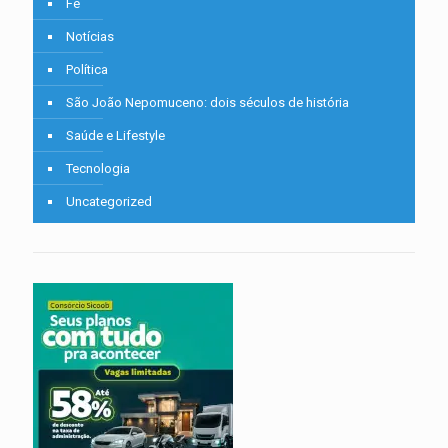
Fé
Notícias
Política
São João Nepomuceno: dois séculos de história
Saúde e Lifestyle
Tecnologia
Uncategorized