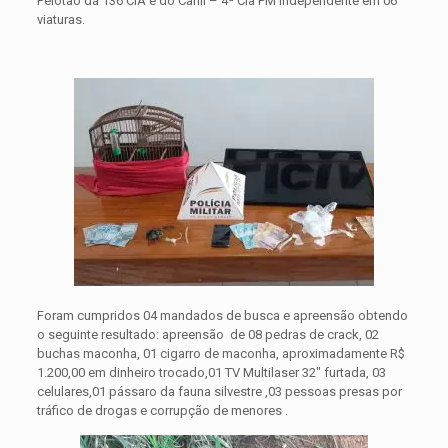
Pelotão da 136 CIA e do Canil – 4ª Cia PM Independente em 06
viaturas.
Foram cumpridos 04 mandados de busca e apreensão obtendo
o seguinte resultado: apreensão de 08 pedras de crack, 02
buchas maconha, 01 cigarro de maconha, aproximadamente R$
1.200,00 em dinheiro trocado,01 TV Multilaser 32″ furtada, 03
celulares,01 pássaro da fauna silvestre ,03 pessoas presas por
tráfico de drogas e corrupção de menores .