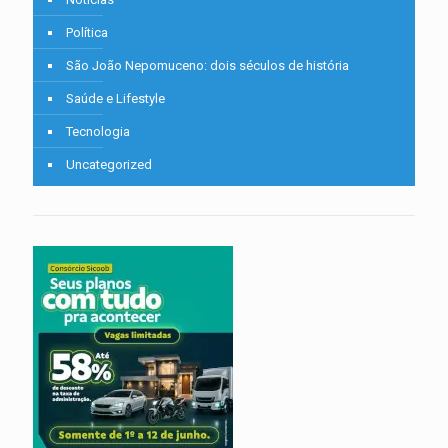
Política
São João Nepomuceno: dois séculos de história
Saúde e Lifestyle
Tecnologia
Uncategorized