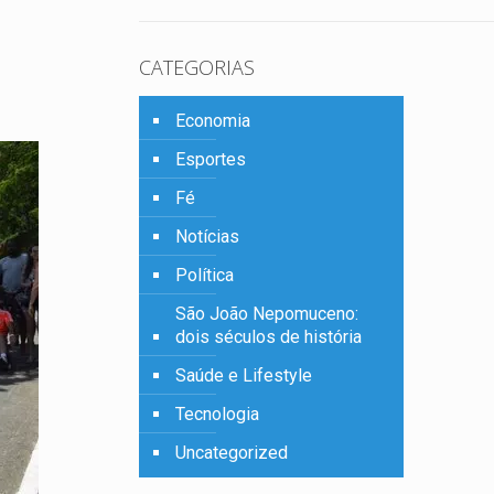
CATEGORIAS
Economia
Esportes
Fé
Notícias
Política
São João Nepomuceno:
dois séculos de história
Saúde e Lifestyle
Tecnologia
Uncategorized