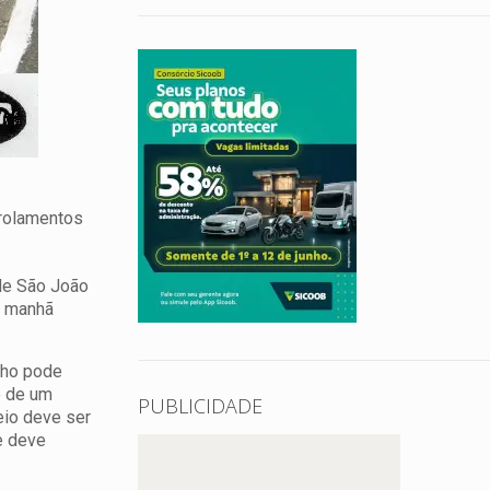
 rolamentos
 de São João
a manhã
inho pode
o de um
PUBLICIDADE
eio deve ser
de deve