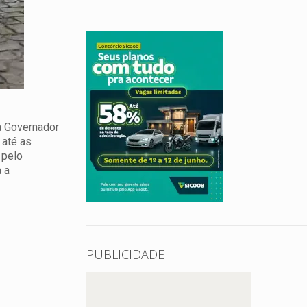
a Governador
 até as
 pelo
a a
PUBLICIDADE