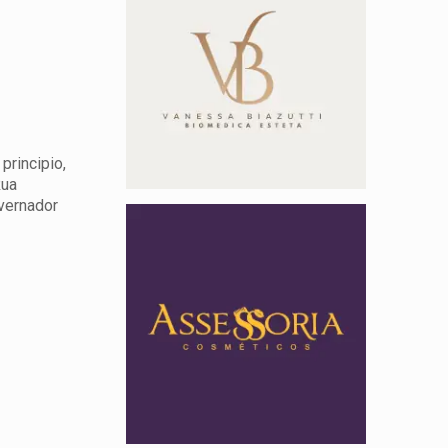
principio,
Rua
overnador