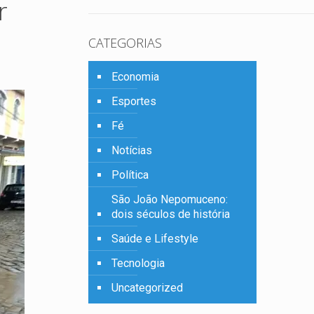
r
CATEGORIAS
Economia
Esportes
Fé
Notícias
Política
São João Nepomuceno:
dois séculos de história
Saúde e Lifestyle
Tecnologia
Uncategorized