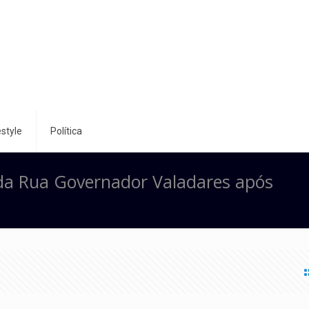
style
Política
e da Rua Governador Valadares após