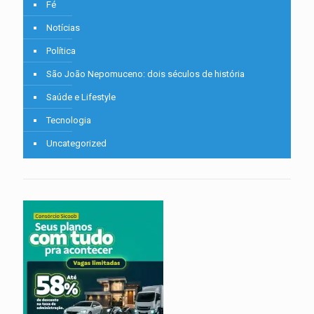
Fé
Notícias
Política
São João Nepomuceno: dois séculos de história
Saúde e Lifestyle
Tecnologia
Uncategorized