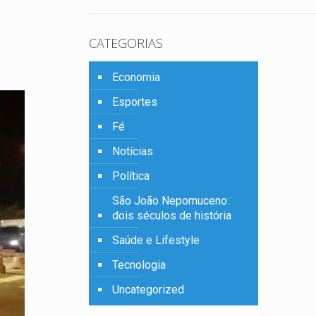
CATEGORIAS
Economia
Esportes
Fé
Notícias
Política
São João Nepomuceno:
dois séculos de história
Saúde e Lifestyle
Tecnologia
Uncategorized