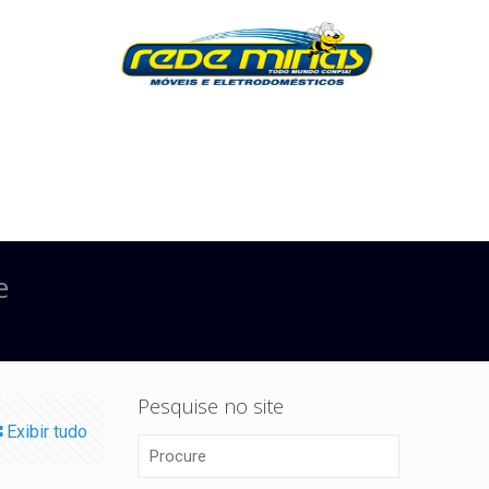
e
Pesquise no site
Exibir tudo