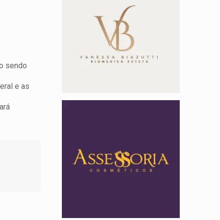
mo sendo
eral e as
ará