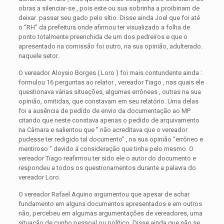
obras a silenciar-se , pois este ou sua sobrinha a proibiriam de
deixar passar seu gado pelo sítio. Disse ainda Joel que foi até
o “RH” da prefeitura onde afirmou ter visualizado a folha de
ponto totalmente preenchida de um dos pedreiros e que o
apresentado na comissão foi outro, na sua opinião, adulterado.
naquele setor.
O vereador Aloysio Borges ( Loro ) foi mais contundente ainda :
formulou 16 perguntas ao relator , vereador Tiago , nas quais ele
questionava várias situações, algumas errôneas , outras na sua
opinião, omitidas, que constavam em seu relatório. Uma delas
foi a ausência de pedido de envio da documentação ao MP
citando que neste constava apenas o pedido de arquivamento
na Câmara e salientou que ” não acreditava que o vereador
pudesse ter redigido tal documento” , na sua opinião “errôneo e
mentiroso ” devido á consideração que tinha pelo mesmo. O
vereador Tiago reafirmou ter sido ele o autor do documento e
respondeu a todos os questionamentos durante a palavra do
vereador Loro.
O vereador Rafael Aquino argumentou que apesar de achar
fundamento em alguns documentos apresentados e em outros
não, percebeu em algumas argumentações de vereadores, uma
situação de cunho pessoal ou político. Disse ainda que não se