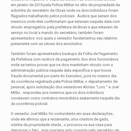
em janeiro de 2019 pela Polícia Militar no sítio de propriedade da
sobrinha do secretário de Obras onde os dois indivíduos foram
flagrados trabalhando pelos policiais. Áudios que seriam dos
mesmos onde eles confirmariam que estavam naquela data com
vínculo empregatício pela prefeitura de Bicas e que estavam de
serviço no local a mando do secretário, também foram
apresentados. nos quais o vereador fundamentou seu relatório
juntamente com as oitivas dos envolvidos .
Também foram apresentados backups da Folha de Pagamento
da Prefeitura com recibos de pagamento dos dois funcionários
onde se tentou provar que os dois mantinham vínculo com a
administração pública naquela data específica e que houve
fraude documental por parte do Executivo, pois no mesmo dia
da ocorrência registrada pela Polícia Militar, o departamento de
pessoal, após solicitação dos vereadores Aloísio “Loro ” e Joel
Milão, respondeu aos mesmos que os dois indivíduos
constavam como contratos rescindidos exatamente naquele dia
da ocorrência policial.
O vereador Joel Milão foi contundente em suas declarações ,
onde ele afirmou que a reclamante, uma criadora de gado,
vizinha da propriedade citada , o procurou na sua casa para
denunciar o fato , mas que teria sido coagida pelo secretário de