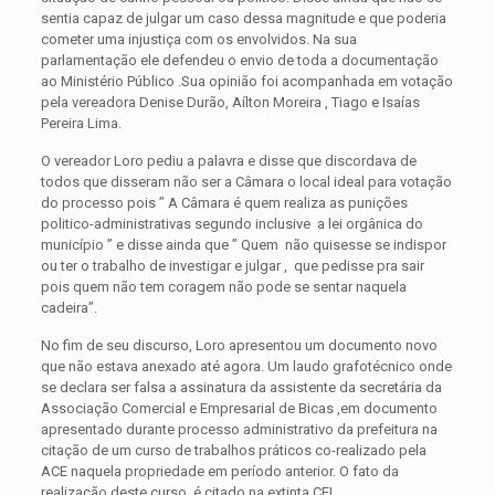
sentia capaz de julgar um caso dessa magnitude e que poderia
cometer uma injustiça com os envolvidos. Na sua
parlamentação ele defendeu o envio de toda a documentação
ao Ministério Público .Sua opinião foi acompanhada em votação
pela vereadora Denise Durão, Aílton Moreira , Tiago e Isaías
Pereira Lima.
O vereador Loro pediu a palavra e disse que discordava de
todos que disseram não ser a Câmara o local ideal para votação
do processo pois ” A Câmara é quem realiza as punições
politico-administrativas segundo inclusive a lei orgânica do
município ” e disse ainda que ” Quem não quisesse se indispor
ou ter o trabalho de investigar e julgar , que pedisse pra sair
pois quem não tem coragem não pode se sentar naquela
cadeira”.
No fim de seu discurso, Loro apresentou um documento novo
que não estava anexado até agora. Um laudo grafotécnico onde
se declara ser falsa a assinatura da assistente da secretária da
Associação Comercial e Empresarial de Bicas ,em documento
apresentado durante processo administrativo da prefeitura na
citação de um curso de trabalhos práticos co-realizado pela
ACE naquela propriedade em período anterior. O fato da
realização deste curso é citado na extinta CEI .