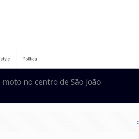
style
Política
e moto no centro de São João