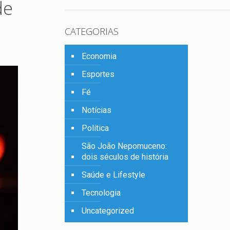
de
CATEGORIAS
Economia
Esportes
Fé
Notícias
Política
São João Nepomuceno:
dois séculos de história
Saúde e Lifestyle
Tecnologia
Uncategorized