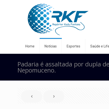
Home
Notícias
Esportes
Saúde e Life
Padaria é assaltada por dupla d
Nepomuceno.