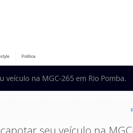
style
Política
u veículo na MGC-265 em Rio Pomba.
capotar seu veículo na MGC