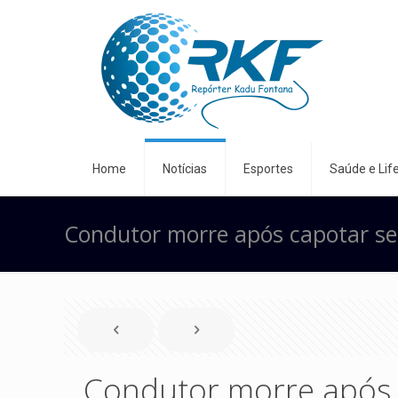
Home
Notícias
Esportes
Saúde e Life
Condutor morre após capotar se
Condutor morre após 