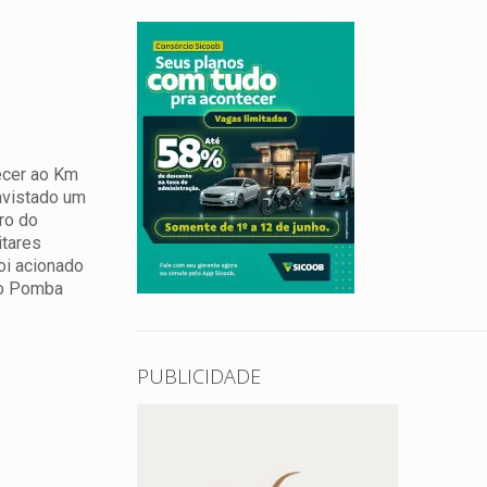
recer ao Km
avistado um
ro do
itares
oi acionado
Rio Pomba
PUBLICIDADE