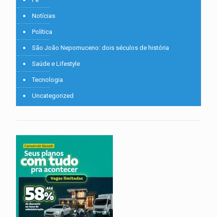
Notícias
Política
São João Nepomuceno: dois séculos de história
Saúde e Lifestyle
Tecnologia
Uncategorized