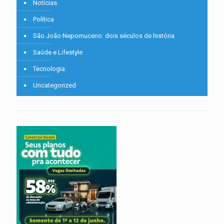
Notícias
Política
São João Nepomuceno: dois séculos de história
Saúde e Lifestyle
Tecnologia
Uncategorized