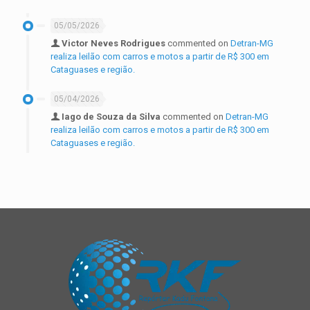
05/05/2026
Victor Neves Rodrigues
commented on
Detran-MG
realiza leilão com carros e motos a partir de R$ 300 em
Cataguases e região.
05/04/2026
Iago de Souza da Silva
commented on
Detran-MG
realiza leilão com carros e motos a partir de R$ 300 em
Cataguases e região.