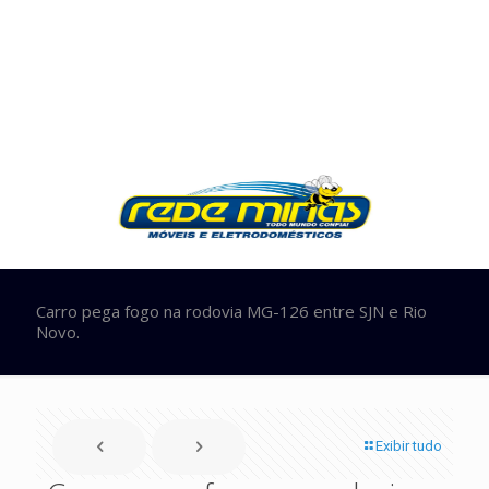
Carro pega fogo na rodovia MG-126 entre SJN e Rio
Novo.
Exibir tudo