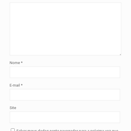
Nome
*
E-mail
*
Site
Salvar meus dados neste navegador para a próxima vez que