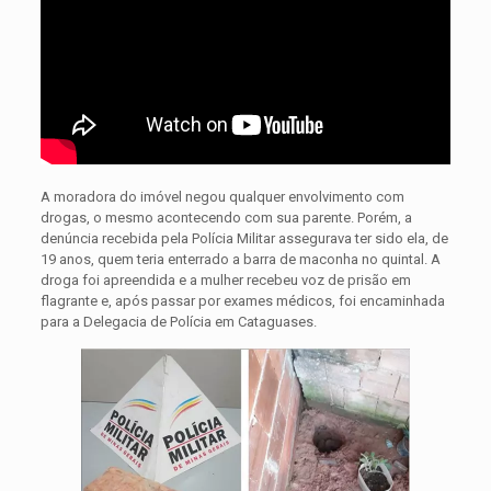
A moradora do imóvel negou qualquer envolvimento com
drogas, o mesmo acontecendo com sua parente. Porém, a
denúncia recebida pela Polícia Militar assegurava ter sido ela, de
19 anos, quem teria enterrado a barra de maconha no quintal. A
droga foi apreendida e a mulher recebeu voz de prisão em
flagrante e, após passar por exames médicos, foi encaminhada
para a Delegacia de Polícia em Cataguases.