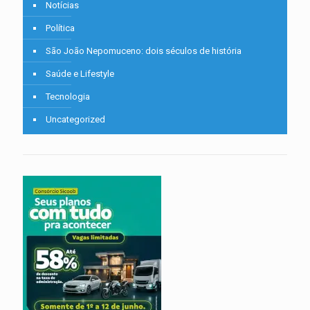
Notícias
Política
São João Nepomuceno: dois séculos de história
Saúde e Lifestyle
Tecnologia
Uncategorized