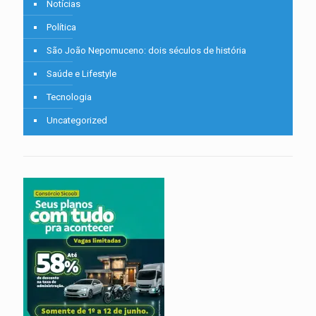
Notícias
Política
São João Nepomuceno: dois séculos de história
Saúde e Lifestyle
Tecnologia
Uncategorized