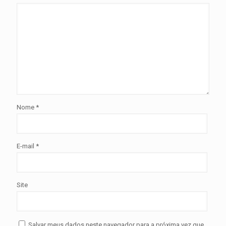
Nome
*
E-mail
*
Site
Salvar meus dados neste navegador para a próxima vez que