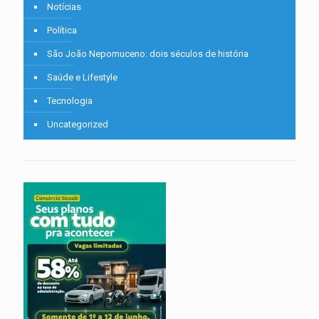
Notícias
Política
São João Nepomuceno: dois séculos de história
Saúde e Lifestyle
Tecnologia
Uncategorized