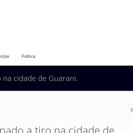
style
Política
o na cidade de Guarani.
nado a tiro na cidade de