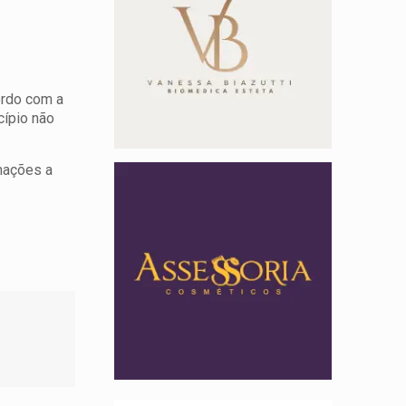
ordo com a
cípio não
mações a