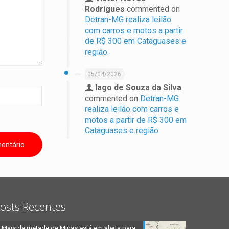
Rodrigues
commented on
Detran-MG realiza leilão
com carros e motos a partir
de R$ 300 em Cataguases e
região.
05/04/2026
Iago de Souza da Silva
commented on
Detran-MG
realiza leilão com carros e
motos a partir de R$ 300 em
Cataguases e região.
osts Recentes
Mais da metade de Minas está em alerta para