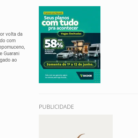
or volta da
rdo com
Nepomuceno,
e Guarani
egado ao
PUBLICIDADE