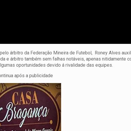
 pelo árbitro da Federação Mineira de Futebol, Roney Alves auxi
ida e árbitro também sem falhas notáveis, apenas nitidamente 
algumas oportunidades devido á rivalidade das equipes.
ontinua após a publicidade