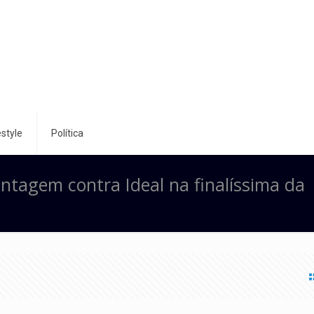
style
Política
antagem contra Ideal na finalíssima da