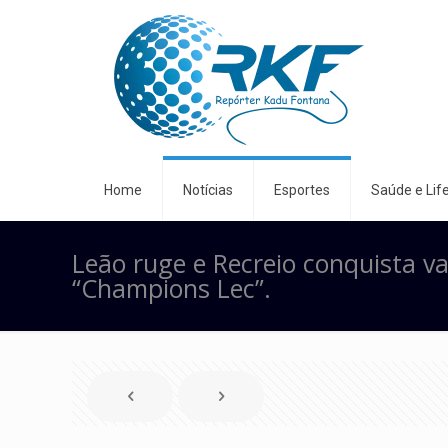
Home
Notícias
Esportes
Saúde e Life
Leão ruge e Recreio conquista v
“Champions Lec”.