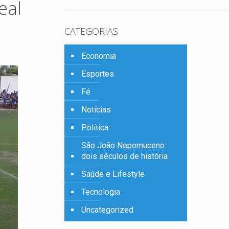
eal
CATEGORIAS
Economia
Esportes
Fé
Notícias
Política
São João Nepomuceno:
dois séculos de história
Saúde e Lifestyle
Tecnologia
Uncategorized