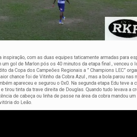
a inspiração, com as duas equipes taticamente armadas para es
om um gol de Marlon pós os 40 minutos da etapa final , venceu o 
dito da Copa dos Campeões Regionais a ” Champions LEC” orga
aior chance foi de Vitinho da Cobra Azul , mas a bola parou nas
também apareceu e segurou o 0x0. Na segunda etapa Edu teve a 
e tirou tinta da trave direita de Douglas. Quando tudo levava a cr
tência de cabeça ou linha de passe na área da cobra mandou um
itória do Leão.