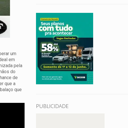
perar um
Ideal em
nizada pela
 mãos do
chance de
er que a
 balaço que
PUBLICIDADE