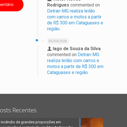
Rodrigues
commented on
Detran-MG realiza leilão
com carros e motos a partir
de R$ 300 em Cataguases e
região.
05/04/2026
Iago de Souza da Silva
commented on
Detran-MG
realiza leilão com carros e
motos a partir de R$ 300 em
Cataguases e região.
osts Recentes
Incêndio de grandes proporções em