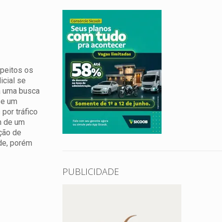
speitos os
icial se
a uma busca
 e um
por tráfico
m de um
ção de
nde, porém
PUBLICIDADE