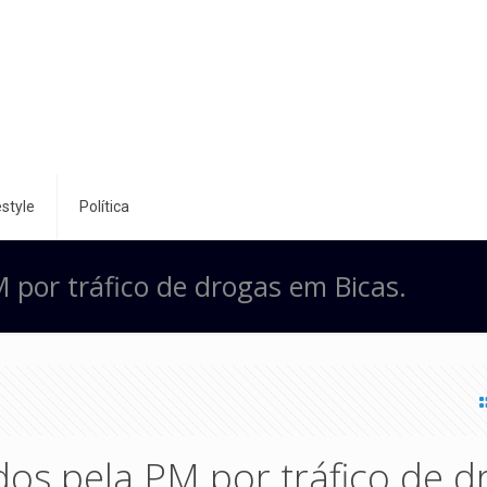
style
Política
 por tráfico de drogas em Bicas.
os pela PM por tráfico de d