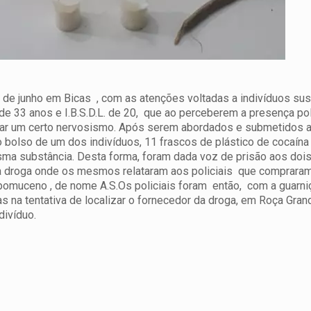
7 de junho em Bicas , com as atenções voltadas a indivíduos su
.de 33 anos e I.B.S.D.L. de 20, que ao perceberem a presença pol
rar um certo nervosismo. Após serem abordados e submetidos 
o bolso de um dos indivíduos, 11 frascos de plástico de cocaína
a substância. Desta forma, foram dada voz de prisão aos dois 
da droga onde os mesmos relataram aos policiais que comprara
pomuceno , de nome A.S.Os policiais foram então, com a guarni
s na tentativa de localizar o fornecedor da droga, em Roça Gra
divíduo.