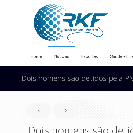
Home
Notícias
Esportes
Saúde e Life
Dois homens são detidos pela PM
Dois homens são detid