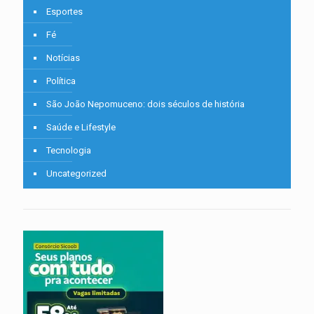
Esportes
Fé
Notícias
Política
São João Nepomuceno: dois séculos de história
Saúde e Lifestyle
Tecnologia
Uncategorized