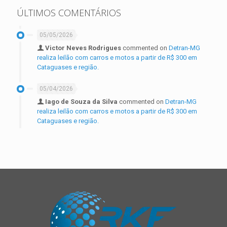
ÚLTIMOS COMENTÁRIOS
05/05/2026
Victor Neves Rodrigues
commented on
Detran-MG
realiza leilão com carros e motos a partir de R$ 300 em
Cataguases e região.
05/04/2026
Iago de Souza da Silva
commented on
Detran-MG
realiza leilão com carros e motos a partir de R$ 300 em
Cataguases e região.