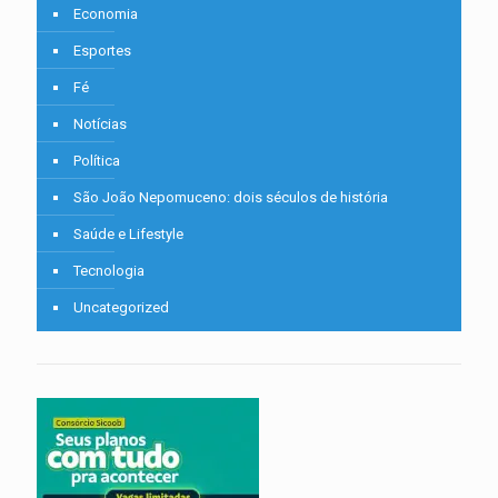
Economia
Esportes
Fé
Notícias
Política
São João Nepomuceno: dois séculos de história
Saúde e Lifestyle
Tecnologia
Uncategorized