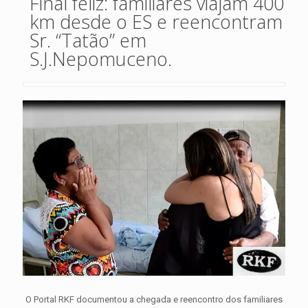
Final feliz: familiares viajam 400
km desde o ES e reencontram
Sr. “Tatão” em
S.J.Nepomuceno.
O Portal RKF documentou a chegada e reencontro dos familiares