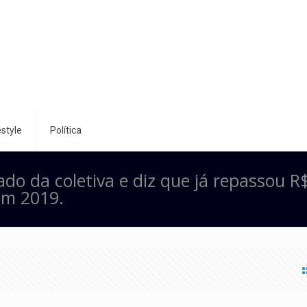
style
Política
ado da coletiva e diz que já repassou R
em 2019.