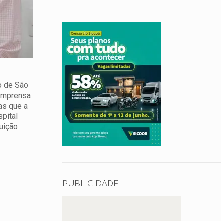
to de São
 imprensa
as que a
spital
uição
PUBLICIDADE