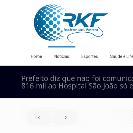
Home
Notícias
Esportes
Saúde e Life
Prefeito diz que não foi comunic
816 mil ao Hospital São João só 