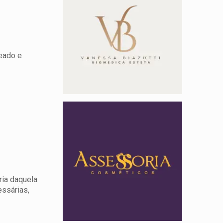
teado e
ria daquela
essárias,