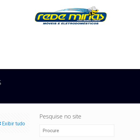
$
Pesquise no site
Exibir tudo