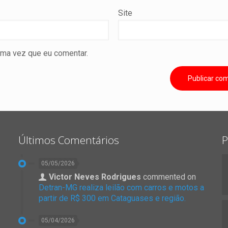
Site
ima vez que eu comentar.
Últimos Comentários
P
05/05/2026
Victor Neves Rodrigues
commented on
Detran-MG realiza leilão com carros e motos a
partir de R$ 300 em Cataguases e região.
05/04/2026