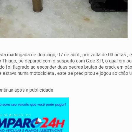
ta madrugada de domingo, 07 de abril , por volta de 03 horas , 
Cb Thiago, se deparou com o suspeito com G.de S.R, o qual em o
ando foi flagrado ao esconder duas pedras brutas de crack em pão
 estava numa motocicleta , este se precipitou e jogou ao chão 
ontinua após a publicidade