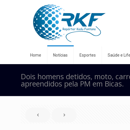
Home
Notícias
Esportes
Saúde e Life
Dois homens detidos, moto, carro
apreendidos pela PM em Bicas.