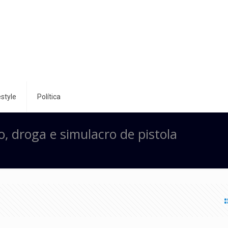
style
Política
, droga e simulacro de pistola