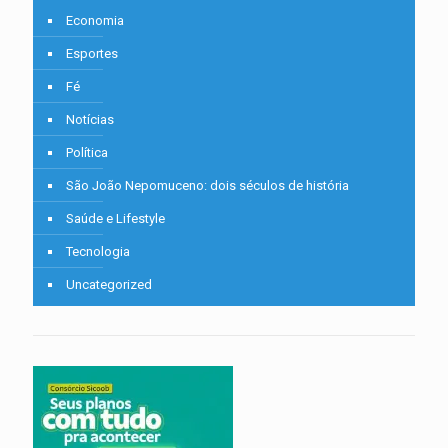
Economia
Esportes
Fé
Notícias
Política
São João Nepomuceno: dois séculos de história
Saúde e Lifestyle
Tecnologia
Uncategorized