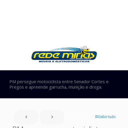
PM persegue motociclista entre Senador Cortes e
Pregos e apreende garrucha, munição e droga.
Exibir tudo