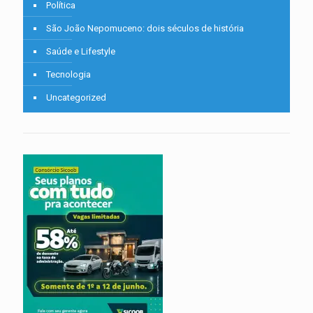
Política
São João Nepomuceno: dois séculos de história
Saúde e Lifestyle
Tecnologia
Uncategorized