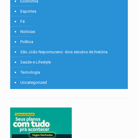
Economia
Esportes
Fé
Notícias
Política
São João Nepomuceno: dois séculos de história
Saúde e Lifestyle
Tecnologia
Uncategorized