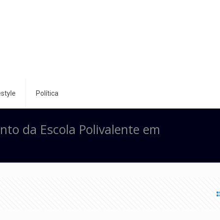
style
Política
to da Escola Polivalente em