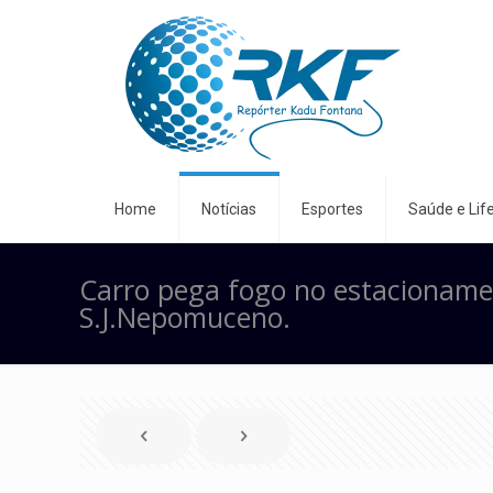
Home
Notícias
Esportes
Saúde e Life
Carro pega fogo no estacionamen
S.J.Nepomuceno.