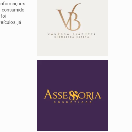
 informações
te consumido
foi
ículos, já