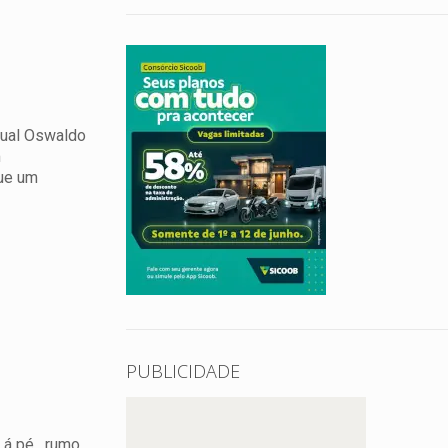
dual Oswaldo
m
que um
PUBLICIDADE
 á pé , rumo