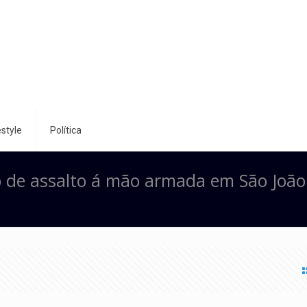
style
Política
o de assalto á mão armada em São João