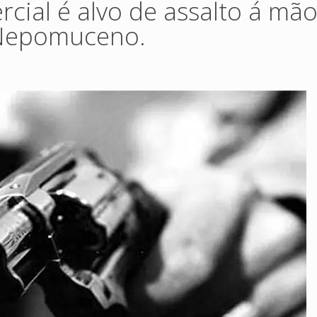
cial é alvo de assalto á mã
 Nepomuceno.