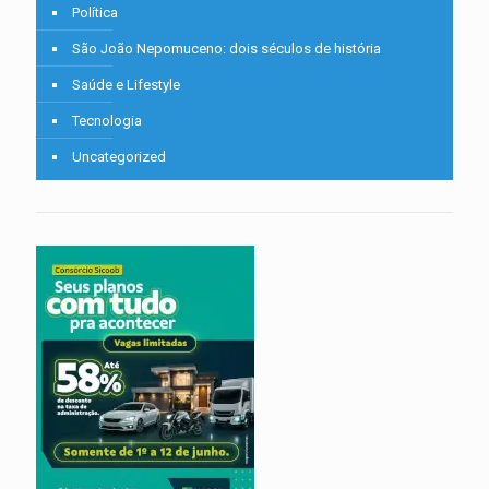
Política
São João Nepomuceno: dois séculos de história
Saúde e Lifestyle
Tecnologia
Uncategorized