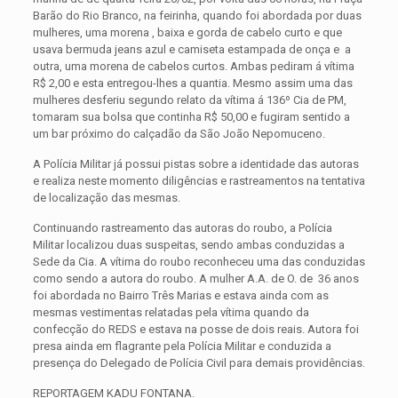
Barão do Rio Branco, na feirinha, quando foi abordada por duas
mulheres, uma morena , baixa e gorda de cabelo curto e que
usava bermuda jeans azul e camiseta estampada de onça e
a
outra, uma morena de cabelos curtos. Ambas pediram á vítima
R$ 2,00 e esta entregou-lhes a quantia. Mesmo assim uma das
mulheres desferiu segundo relato da vítima á 136º Cia de PM,
tomaram sua bolsa que continha R$ 50,00 e fugiram sentido a
um bar próximo do calçadão da São João Nepomuceno.
A Polícia Militar já possui pistas sobre a identidade das autoras
e realiza neste momento diligências e rastreamentos na tentativa
de localização das mesmas.
Continuando rastreamento das autoras do roubo, a Polícia
Militar localizou duas suspeitas, sendo ambas conduzidas a
Sede da Cia. A vítima do roubo reconheceu uma das conduzidas
como sendo a autora do roubo. A mulher A.A. de O. de 36 anos
foi abordada no Bairro Três Marias e estava ainda com as
mesmas vestimentas relatadas pela vítima quando da
confecção do REDS e estava na posse de dois reais. Autora foi
presa ainda em flagrante pela Polícia Militar e conduzida a
presença do Delegado de Polícia Civil para demais providências.
REPORTAGEM KADU FONTANA.