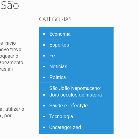
 São
CATEGORIAS
Economia
 início
Esportes
 novo trevo
Fé
loquear o
capeamento
Notícias
as ali
Política
São João Nepomuceno:
dois séculos de história
Saúde e Lifestyle
, utilizar o
 , por
Tecnologia
Uncategorized