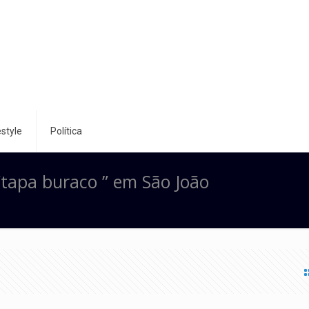
style
Política
“tapa buraco ” em São João