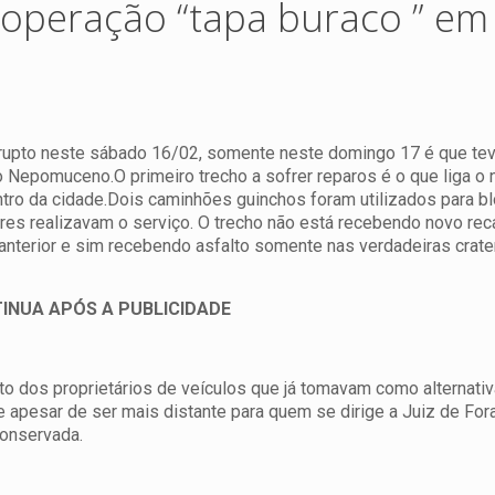
o operação “tapa buraco ” em
rupto neste sábado 16/02, somente neste domingo 17 é que teve
ão Nepomuceno.
O primeiro trecho a sofrer reparos é o que liga o
tro da cidade.Dois caminhões guinchos foram utilizados para b
res realizavam o serviço.
O trecho não está recebendo novo re
terior e sim recebendo asfalto somente nas verdadeiras crater
INUA APÓS A PUBLICIDADE
 dos proprietários de veículos que já tomavam como alternativa 
 apesar de ser mais distante para quem se dirige a Juiz de Fora
onservada.