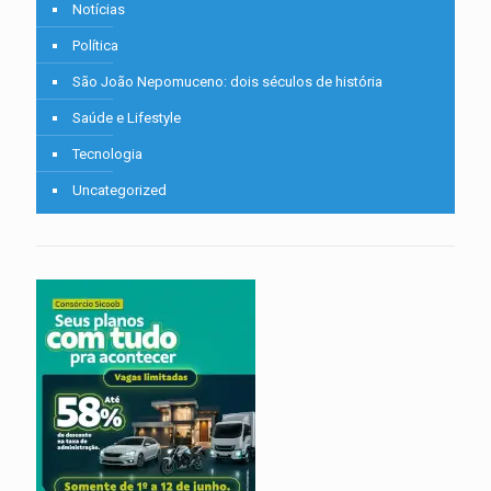
Notícias
Política
São João Nepomuceno: dois séculos de história
Saúde e Lifestyle
Tecnologia
Uncategorized