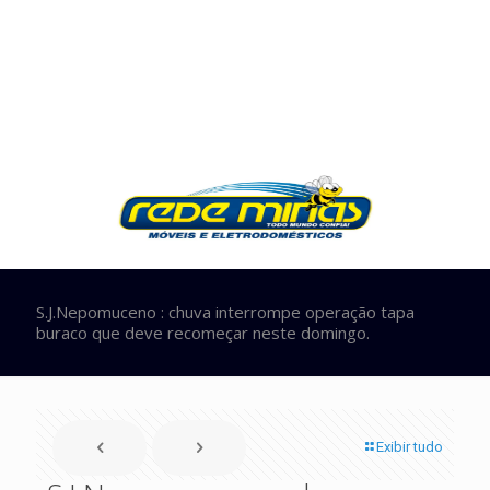
S.J.Nepomuceno : chuva interrompe operação tapa
buraco que deve recomeçar neste domingo.
Exibir tudo