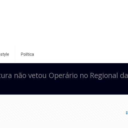
style
Política
itura não vetou Operário no Regional d