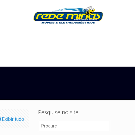
a
Pesquise no site
Exibir tudo