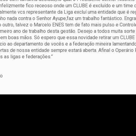
Infelizmente fico receoso onde um CLUBE é excluído e um time d
ralmente vcs representante da Liga excluí uma entidade que é re
nho nada contra o Senhor Ayupe,faz um trabalho fantástico. Engr
utro, talvez o Marcelo ENES tem de fato mais pulso e Control
primeiro ano de trabalho desta gestão. Desejo a todos muita sorte
 em boas mãos. Só espero que essa novidade retirar um CLUBE 
ício ao departamento de vocês e a federação mineira lamentando
rtas de nossa entidade sempre estará aberta. Afinal o Operário
s as ligas e federações.”
no