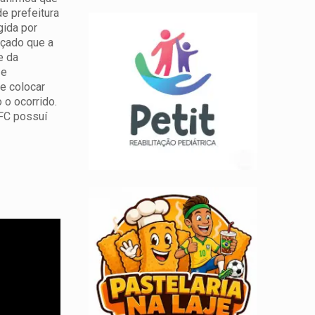
e prefeitura
gida por
açado que a
e da
 e
e colocar
 o ocorrido.
 FC possuí