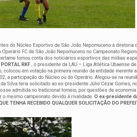
ntes do Núcleo Esportivo de São João Nepomuceno á diretoria d
 do Operário FC de São João Nepomuceno no Campeonato Regiona
 certame tomou conta dos noticiários esportivos das mídias esp
PORTAL RKF
, o presidente da LAU – Liga Atlética Ubaense de 
, colocou em votação na primeira reunião da entidade inerente 
02, a participação do Núcleo ou do Operário. Alegou-se na reun
a Silva teria solicitado ao ex-presidente Júlio Cézar Gomes, n
sse admitida no tradicional torneio, por questões de economia 
ar o mesmo campeonato devido á rivalidade.
O ex-presidente d
UE TENHA RECEBIDO QUALQUER SOLICITAÇÃO DO PREFE