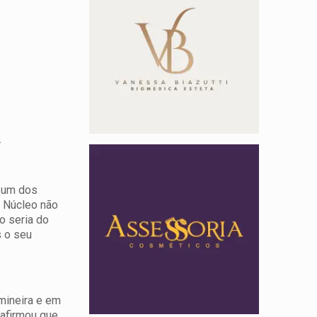
.
e um dos
o Núcleo não
o seria do
 o seu
 mineira e em
 afirmou que