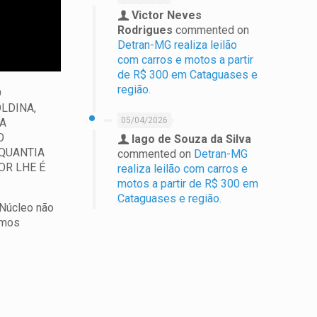
Victor Neves
Rodrigues
commented on
Detran-MG realiza leilão
com carros e motos a partir
de R$ 300 em Cataguases e
região.
O
LDINA,
05/04/2026
DA
O
Iago de Souza da Silva
 QUANTIA
commented on
Detran-MG
OR LHE É
realiza leilão com carros e
motos a partir de R$ 300 em
Cataguases e região.
 Núcleo não
imos