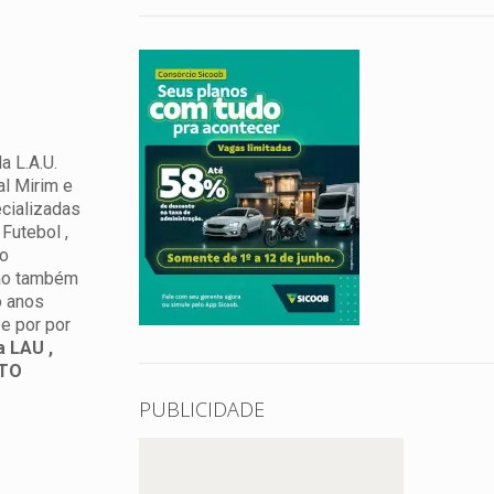
a L.A.U.
l Mirim e
ecializadas
Futebol ,
ao
ião também
o anos
e por por
a LAU ,
ITO
PUBLICIDADE