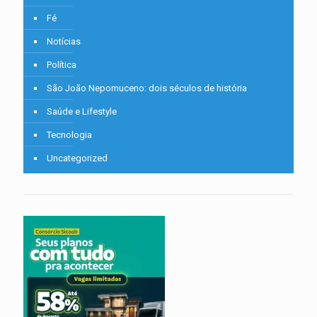
Fé
Notícias
Política
São João Nepomuceno: dois séculos de história
Saúde e Lifestyle
Tecnologia
Uncategorized