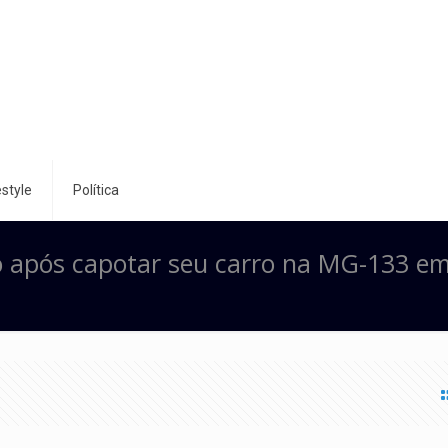
style
Política
do após capotar seu carro na MG-133 e