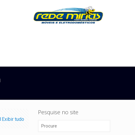
m
Pesquise no site
Exibir tudo