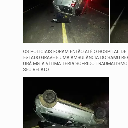
OS POLICIAIS FORAM ENTÃO ATÉ O HOSPITAL D
ESTADO GRAVE E UMA AMBULÂNCIA DO SAMU REA
UBÁ MG. A VÍTIMA TERIA SOFRIDO TRAUMATISM
SEU RELATO.