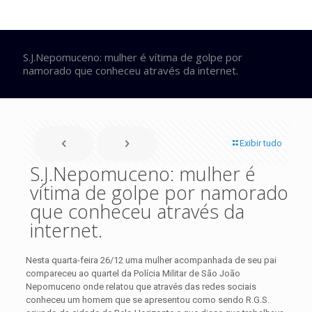
S.J.Nepomuceno: mulher é vítima de golpe por
namorado que conheceu através da internet.
Exibir tudo
S.J.Nepomuceno: mulher é
vítima de golpe por namorado
que conheceu através da
internet.
Nesta quarta-feira 26/12 uma mulher acompanhada de seu pai
compareceu ao quartel da Polícia Militar de São João
Nepomuceno onde relatou que através das redes sociais
conheceu um homem que se apresentou como sendo R.G.S.