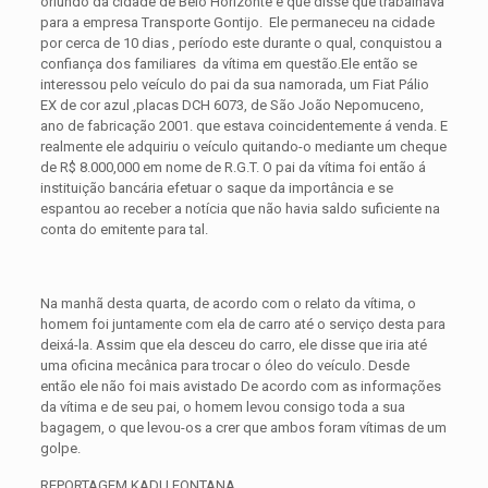
oriundo da cidade de Belo Horizonte e que disse que trabalhava
para a empresa Transporte Gontijo.
Ele permaneceu na cidade
por cerca de 10 dias , período este durante o qual, conquistou a
confiança dos familiares da vítima em questão.Ele então se
interessou pelo veículo do pai da sua namorada, um Fiat Pálio
EX de cor azul ,placas DCH 6073, de São João Nepomuceno,
ano de fabricação 2001. que estava coincidentemente á venda. E
realmente ele adquiriu o veículo quitando-o mediante um cheque
de R$ 8.000,000 em nome de R.G.T. O pai da vítima foi então á
instituição bancária efetuar o saque da importância e se
espantou ao receber a notícia que não havia saldo suficiente na
conta do emitente para tal.
Na manhã desta quarta, de acordo com o relato da vítima, o
homem foi juntamente com ela de carro até o serviço desta para
deixá-la. Assim que ela desceu do carro, ele disse que iria até
uma oficina mecânica para trocar o óleo do veículo. Desde
então ele não foi mais avistado De acordo com as informações
da vítima e de seu pai, o homem levou consigo toda a sua
bagagem, o que levou-os a crer que ambos foram vítimas de um
golpe.
REPORTAGEM KADU FONTANA