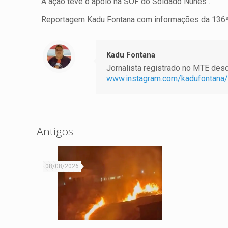
A ação teve o apoio na SOF do Soldado Nunes .
Reportagem Kadu Fontana com informações da 136
Kadu Fontana
Jornalista registrado no MTE desde
www.instagram.com/kadufontana/
Antigos
08/08/2026