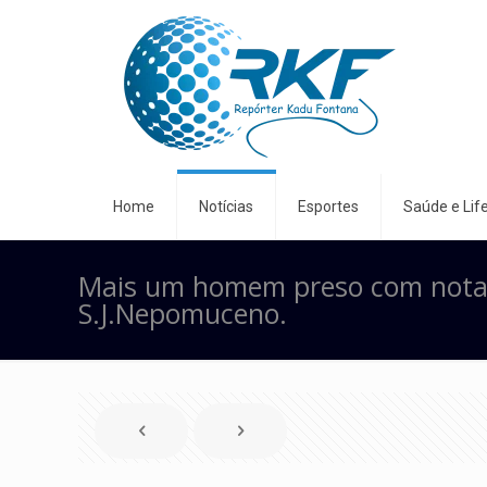
Home
Notícias
Esportes
Saúde e Life
Mais um homem preso com notas 
S.J.Nepomuceno.