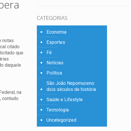
pera
CATEGORIAS
Economia
e notas
Esportes
cal citado
Fé
licitado que
árias
Notícias
ado daquele
Política
São João Nepomuceno:
dois séculos de história
Federal, na
, contudo
Saúde e Lifestyle
Tecnologia
Uncategorized