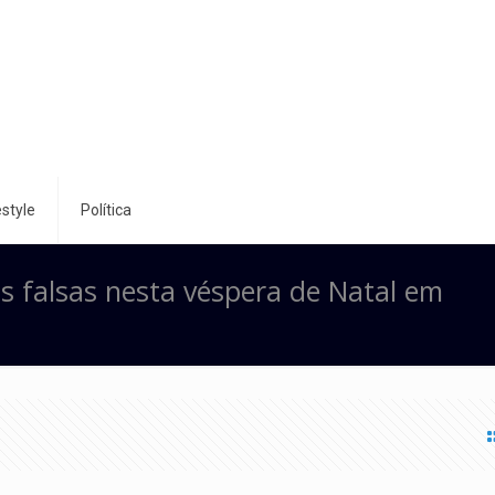
style
Política
falsas nesta véspera de Natal em