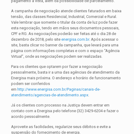
pagamento à vista, além da possibilidade de parcelamento.
A campanha de negociação atende clientes faturados em baixa
tensão, das classes Residencial, Industrial, Comercial e Rural.
Vale lembrar que somente o titular da conta de luz pode fazer
esta negociação, tendo em mãos seus documentos pessoais,
CPF e RG. As negociações poderão ser feitas até o dia 28 de
dezembro de 2018, pelo site
energisa.com.br
. Após acessar o
site, basta clicar no banner da campanha, que levará para uma
página com informações completas e com o espaço “Agência
Virtual”, onde as negociações podem ser realizadas.
Para os clientes que optarem por fazer a negociação
pessoalmente, basta ir a uma das agências de atendimento da
Energisa mais próxima. O endereço e horário de funcionamento
podem ser conferidos
em
http://www.energisa.com.br/Paginas/canais-de-
atendimento/agencias-de-atendimento.aspx
.
Já os clientes com processo na Justiça devem entrar em
contato com a Energisa pelo telefone (32) 3429-6204 e fazer o
acordo pessoalmente.
Aproveite as facilidades, regularize seus débitos e evite a
suspensão do fornecimento de energia.