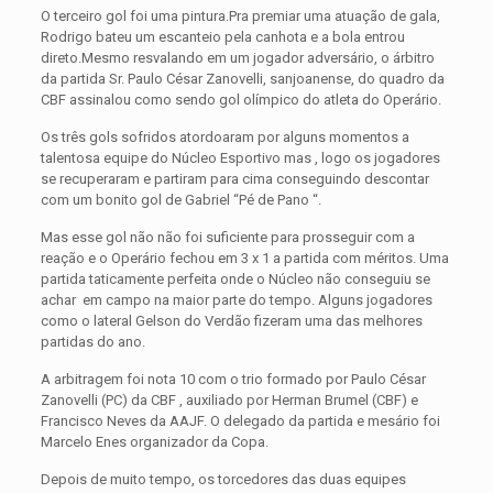
O terceiro gol foi uma pintura.Pra premiar uma atuação de gala,
Rodrigo bateu um escanteio pela canhota e a bola entrou
direto.Mesmo resvalando em um jogador adversário, o árbitro
da partida Sr. Paulo César Zanovelli, sanjoanense, do quadro da
CBF assinalou como sendo gol olímpico do atleta do Operário.
Os três gols sofridos atordoaram por alguns momentos a
talentosa equipe do Núcleo Esportivo mas , logo os jogadores
se recuperaram e partiram para cima conseguindo descontar
com um bonito gol de Gabriel “Pé de Pano “.
Mas esse gol não não foi suficiente para prosseguir com a
reação e o Operário fechou em 3 x 1 a partida com méritos. Uma
partida taticamente perfeita onde o Núcleo não conseguiu se
achar em campo na maior parte do tempo. Alguns jogadores
como o lateral Gelson do Verdão fizeram uma das melhores
partidas do ano.
A arbitragem foi nota 10 com o trio formado por Paulo César
Zanovelli (PC) da CBF , auxiliado por Herman Brumel (CBF) e
Francisco Neves da AAJF. O delegado da partida e mesário foi
Marcelo Enes organizador da Copa.
Depois de muito tempo, os torcedores das duas equipes