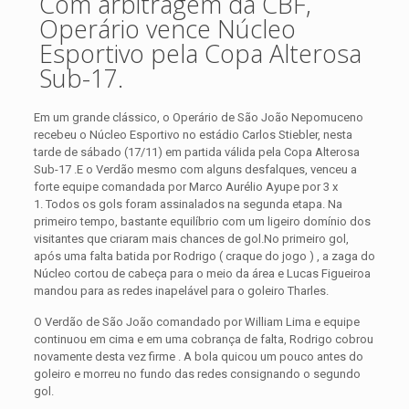
Com arbitragem da CBF,
Operário vence Núcleo
Esportivo pela Copa Alterosa
Sub-17.
Em um grande clássico, o Operário de São João Nepomuceno
recebeu o Núcleo Esportivo no estádio Carlos Stiebler, nesta
tarde de sábado (17/11) em partida válida pela Copa Alterosa
Sub-17 .E o Verdão mesmo com alguns desfalques, venceu a
forte equipe comandada por Marco Aurélio Ayupe por 3 x
1.
Todos os gols foram assinalados na segunda etapa. Na
primeiro tempo, bastante equilíbrio com um ligeiro domínio dos
visitantes que criaram mais chances de gol.No primeiro gol,
após uma falta batida por Rodrigo ( craque do jogo ) , a zaga do
Núcleo cortou de cabeça para o meio da área e Lucas Figueiroa
mandou para as redes inapelável para o goleiro Tharles.
O Verdão de São João comandado por William Lima e equipe
continuou em cima e em uma cobrança de falta, Rodrigo cobrou
novamente desta vez firme . A bola quicou um pouco antes do
goleiro e morreu no fundo das redes consignando o segundo
gol.