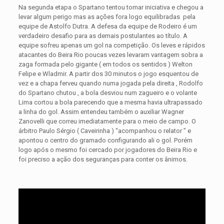
Na segunda etapa o Spartano tentou tomar iniciativa e chegou a
levar algum perigo mas as ações fora logo equilibradas pela
equipe de Astolfo Dutra. A defesa da equipe de Rodeiro é um
verdadeiro desafio para as demais postulantes ao título. A
equipe sofreu apenas um gol na competição. Os leves e rápidos
atacantes do Beira Rio poucas vezes levaram vantagem sobra a
zaga formada pelo gigante ( em todos os sentidos ) Welton
Felipe e Wladmir. A partir dos 30 minutos o jogo esquentou de
vez e a chapa ferveu quando numa jogada pela direita , Rodolfo
do Spartano chutou , a bola desviou num zagueiro e o volante
Lima cortou a bola parecendo que a mesma havia ultrapassado
a linha do gol. Assim entendeu também o auxiliar Wagner
Zanovelli que correu imediatamente para o meio de campo. O
árbitro Paulo Sérgio ( Caveirinha ) “acompanhou o relator ” e
apontou o centro do gramado configurando ali o gol. Porém
logo após o mesmo foi cercado por jogadores do Beira Rio e
foi preciso a ação dos seguranças para conter os ânimos.