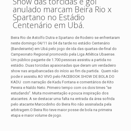
Show das torcidas e gol
anulado marcam Beira Rio x
Spartano no Estádio
Centenário em Ubá.
Beira Rio de Astolfo Dutra e Spartano de Rodeiro se enfrentaram
neste domingo 04/11 ás 04 da tarde no estádio Centenário
(Bandeirante) em Ubá pelo jogo de ida das quartas-de-final do
Campeonato Regional promovido pela Liga Atlética Ubaense.
Um público pagante de 1.700 pessoas assistiu a partida no
estádio. Duas torcidas apaixonadas que deram um verdadeiro
show nas arquibancadas do início ao fim da partida. Quem não
pode ir assistiu AO VIVO pelo FACEBOOK SHOW DE BOLA DO
KADU com narração de
Kadu Fontana e comentários de Kito
Pereira e Naldo Neto. Primeiro tempo com os dois times “se
estudando”. Muita movimentação e pouca inspiração dos
atacantes. A se destacar uma falta na entrada da área sofrida
pelo atacante Marcodinho do Beira Rio não assinalada pela
arbitragem.O Beira Rio teve maior posse de bola na primeira
etapa e maior volume de jogo.