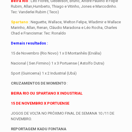
Beira Rio
: Léo Flores, Gedeílson, Bruno, André Paulino e Filipe
Rubim, Allan,Humberto, Thiago e Vitinho, Jones e Marcodinho.
Tec: Vanderlei Rubim ( Teco)
Spartano
: Neguette, Wallace, Welton Felipe, Wladimir e Wallace
Marinho, Allan, Renan, Cláudio Maradona e Léo Rocha, Charles
Chad e Francismar. Tec: Ronaldo
Demais resultados :
15 de Novembro (Rio Novo) 1 x 0 Montanhês (Ervália)
Nacional ( Sen.Firmino) 1 x 3 Portuense ( Astolfo Dutra)
Sport (Guiricema) 1 x 2 Industrial (Ubá)
CRUZAMENTOS DE MOMENTO
:
BEIRA RIO OU SPARTANO X INDUSTRIAL
15 DE NOVEMBRO X PORTUENSE
JOGOS DE VOLTA NO PRÓXIMO FINAL DE SEMANA 10 /11 DE
NOVEMBRO.
REPORTAGEM KADU FONTANA