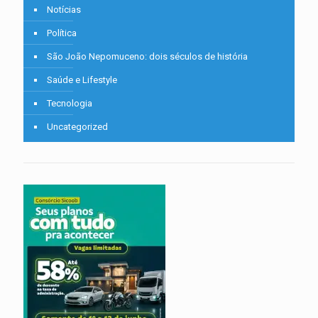
Notícias
Política
São João Nepomuceno: dois séculos de história
Saúde e Lifestyle
Tecnologia
Uncategorized